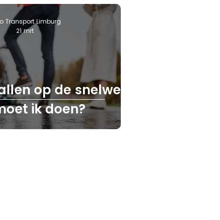
o Transport Limburg
21 mrt
allen op de snelweg:
moet ik doen?