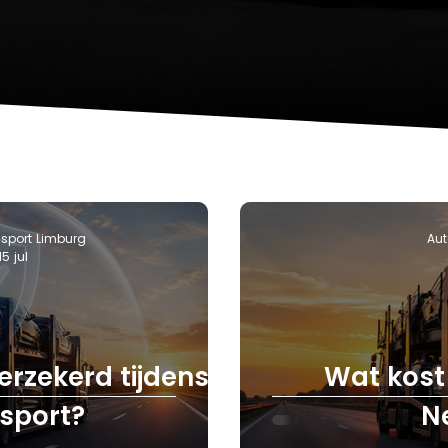
sport Limburg
Aut
15 jul
erzekerd tijdens
Wat kost
sport?
N