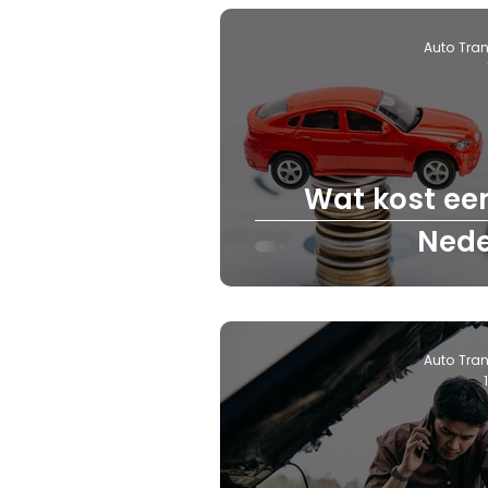
Auto Tran
Wat kost een
Nede
Auto Tran