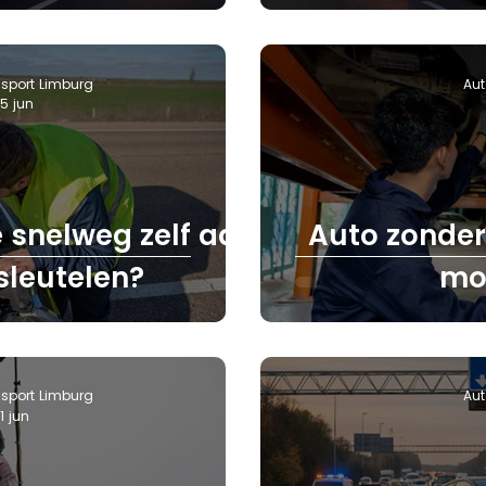
sport Limburg
Aut
15 jun
 snelweg zelf aan
Auto zonder
sleutelen?
mo
sport Limburg
Aut
1 jun