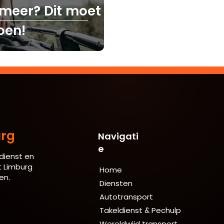
 meer? Dit moet je
oen!
rg
Navigati
e
dienst en
t Limburg
Home
en.
Diensten
Autotransport
Takeldienst & Pechulp
Wereldwijd transport