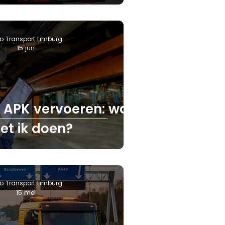
o Transport Limburg
15 jun
 APK vervoeren: wat
et ik doen?
o Transport Limburg
15 mei