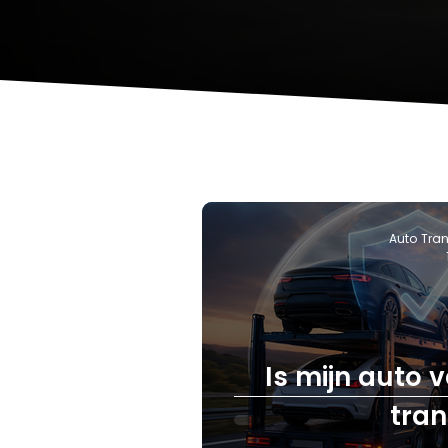
Auto Tran
Is mijn auto v
tran