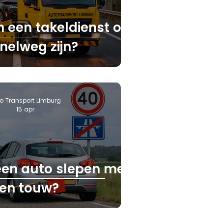
n een takeldienst op
nelweg zijn?
o Transport Limburg
15 apr
 een auto slepen met
en touw?