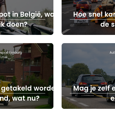
pot in België, wat
Hoe snel ka
ik doen?
de s
sport Limburg
Aut
1 mei
 getakeld worden
Mag je zelf
and, wat nu?
e