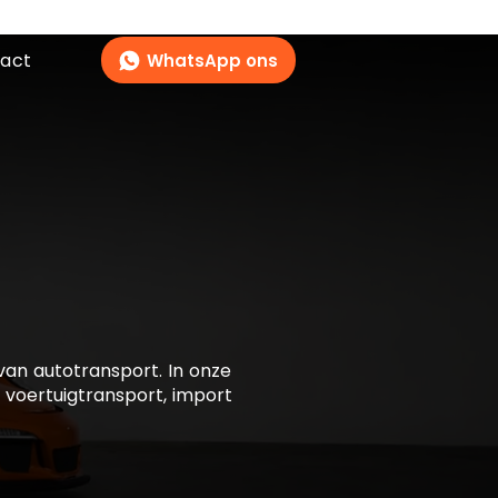
act
WhatsApp ons
 van autotransport. In onze
r voertuigtransport, import