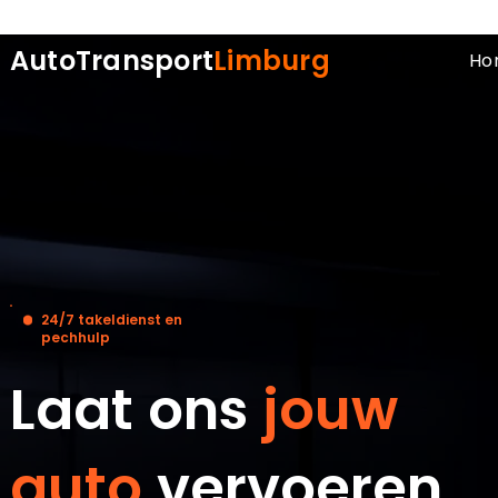
AutoTransport
Limburg
Ho
24/7 takeldienst en
pechhulp
Laat ons
jouw
auto
vervoeren
.