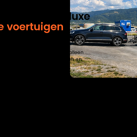
tbedrijf voor luxe
e voertuigen
om dezelfde aanpak. Zeker bij luxe
tra aandacht nodig hebben, is
an draait autotransport niet alleen
ilig laden, correct vastzetten en
 binnen Zuid-Holland, een rit door
hting Europa: je wilt dat het goed
rtbedrijf zorgen wij dat het
voertuig en de bestemming.