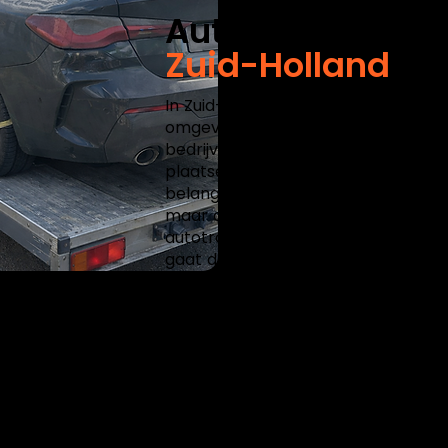
Autotransport in
Zuid-Holland
In Zuid-Holland begint autotranspo
omgeving. Denk aan Rotterdam met
bedrijventerreinen, Den Haag met s
plaatsen als Gouda, Delft en Dordr
belangrijk is. Daarom kijken we niet
maar ook naar de locatie en bestem
autotransport overzichtelijk, ook w
gaat dan alleen Nederland.
Dat speelt vooral bij internationaa
in Zuid-Holland en afleveren in Fra
een andere aanpak dan een rit binn
gaat om een voertuig vanuit Rotterd
auto uit Den Haag die naar Spanje 
volledige traject als autotransportbe