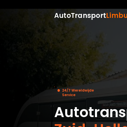
AutoTransport
Limb
24/7 Wereldwijde
Service
Autotransp