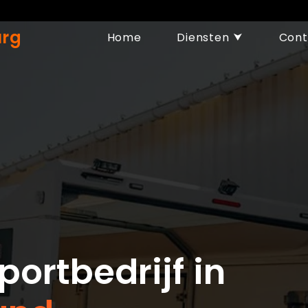
urg
Home
Diensten ⮟
Cont
ortbedrijf in