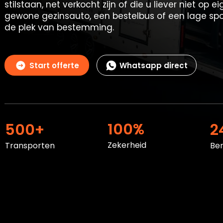
stilstaan, net verkocht zijn of die u liever niet op 
gewone gezinsauto, een bestelbus of een lage sp
de plek van bestemming.
Start offerte
Whatsapp direct
100%
500+
2
Zekerheid
Transporten
Be