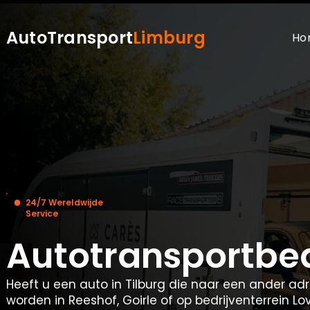
AutoTransport
Limburg
Ho
24/7 Wereldwijde
Service
Autotransportbed
Heeft u een auto in Tilburg die naar een ander a
worden in Reeshof, Goirle of op bedrijventerrein L