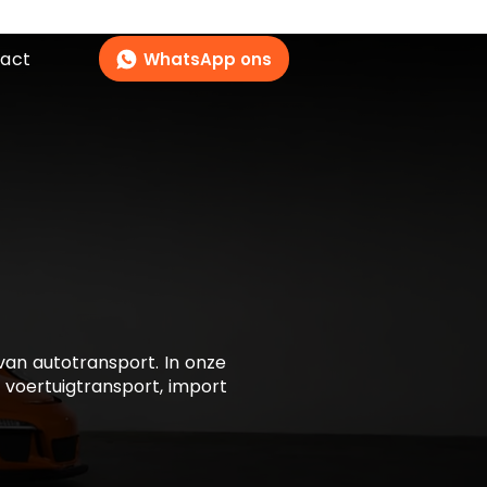
act
WhatsApp ons
 van autotransport. In onze
r voertuigtransport, import