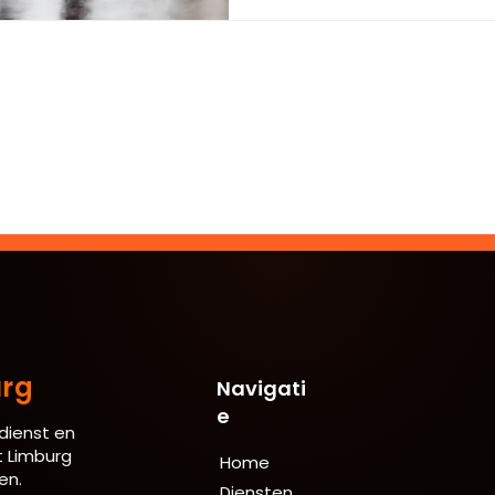
rg
Navigati
e
dienst en
t Limburg
Home
en.
Diensten